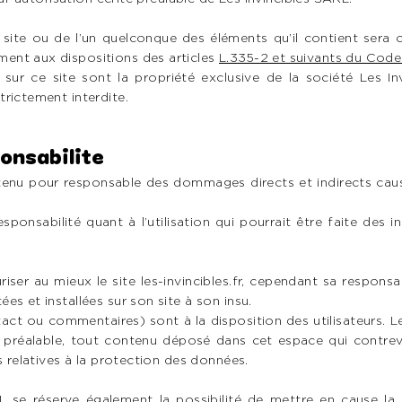
 site ou de l’un quelconque des éléments qu’il contient sera
ent aux dispositions des articles
L.335-2 et suivants du Code 
sur ce site sont la propriété exclusive de la société Les Inv
rictement interdite.
ponsabilite
tenu pour responsable des dommages directs et indirects causés
sponsabilité quant à l’utilisation qui pourrait être faite des
iser au mieux le site les-invincibles.fr, cependant sa responsa
es et installées sur son site à son insu.
ct ou commentaires) sont à la disposition des utilisateurs. Le
préalable, tout contenu déposé dans cet espace qui contrevien
s relatives à la protection des données.
L se réserve également la possibilité de mettre en cause la r