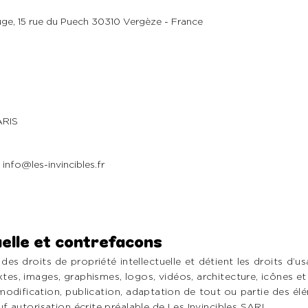
B 818581837
uge, 15 rue du Puech 30310 Vergèze - France
ARIS
info@les-invincibles.fr
uelle et contrefacons
 des droits de propriété intellectuelle et détient les droits d’
xtes, images, graphismes, logos, vidéos, architecture, icônes et
modification, publication, adaptation de tout ou partie des él
auf autorisation écrite préalable de Les Invincibles SARL.