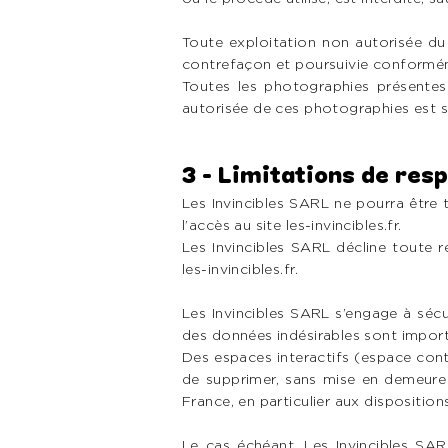
Toute exploitation non autorisée du
contrefaçon et poursuivie conformém
Toutes les photographies présentes 
autorisée de ces photographies est st
3 - Limitations de res
Les Invincibles SARL ne pourra être 
l’accès au site les-invincibles.fr.
Les Invincibles SARL décline toute re
les-invincibles.fr.
Les Invincibles SARL s’engage à sécur
des données indésirables sont importé
Des espaces interactifs (espace conta
de supprimer, sans mise en demeure 
France, en particulier aux disposition
Le cas échéant, Les Invincibles SAR