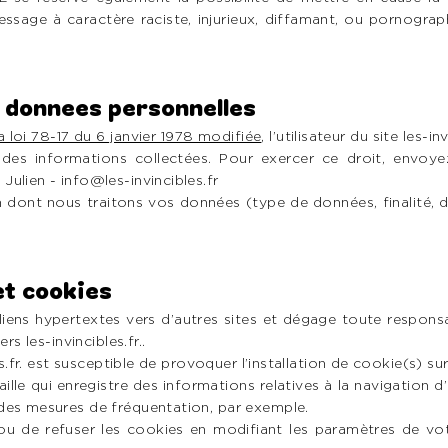
ssage à caractère raciste, injurieux, diffamant, ou pornograph
s donnees personnelles
la loi 78-17 du 6 janvier 1978 modifiée
, l’utilisateur du site les-i
 des informations collectées. Pour exercer ce droit, envo
 Julien -
info@les-invincibles.fr
 dont nous traitons vos données (type de données, finalité, des
et cookies
es liens hypertextes vers d’autres sites et dégage toute respons
rs les-invincibles.fr..
s.fr. est susceptible de provoquer l’installation de cookie(s) sur l
aille qui enregistre des informations relatives à la navigation d’
des mesures de fréquentation, par exemple.
 ou de refuser les cookies en modifiant les paramètres de vo