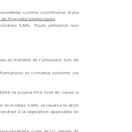
 considérée comme constitutive d’une
de Propriété Intellectuelle
.
incibles SARL. Toute utilisation non
 au matériel de l’utilisateur, lors de
 informations et contenus présents sur
bilité ne pourra être mise en cause si
s Invincibles SARL se réserve le droit
drait à la législation applicable en
esponsabilité civile et/ou pénale de