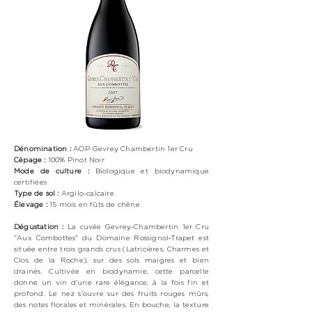
Dénomination :
AOP Gevrey Chambertin 1er Cru
Cépage :
100%
Pinot Noir
Mode de culture :
Biologique
et biodynamique
certifiées
Type de sol :
Argilo-calcaire
Élevage :
15 mois en fûts de chêne
Dégustation :
La cuvée Gevrey-Chambertin 1er Cru
"Aux Combottes" du Domaine Rossignol‑Trapet est
située entre trois grands crus (Latricières, Charmes et
Clos de la Roche), sur des sols maigres et bien
drainés. Cultivée en biodynamie, cette parcelle
donne un vin d’une rare élégance, à la fois fin et
profond. Le nez s’ouvre sur des fruits rouges mûrs,
des notes florales et minérales. En bouche, la texture