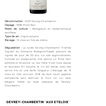
Dénomination :
AOP Gevrey-Chambertin
Cépage :
100%
Pinot Noir
Mode de culture :
Biologique
et biodynamique
certifiées
Type de sol :
Argilo-calcaire
Élevage :
15 mois en fûts de chêne
Dégustation :
La cuvée Gevrey-Chambertin "Vieilles
Vignes" du Domaine Rossignol‑Trapet provient de
vignes de plus de 50 ans, sur sols argilo-calcaires.
Cultivée en biodynamie, elle donne un Pinot Noir
profond et structuré. Le nez mêle fruits noirs, épices
et sous-bois. En bouche, le vin est dense, avec des
tanins fins et une belle longueur. L’élevage de 15
mois en fûts (environ 25 % de bois neuf) apporte
complexité sans dominer le fruit. Un vin racé,
élégant, fidèle au style classique de Gevrey-
Chambertin.
GEVREY-CHAMBERTIN "AUX ETELOIS"