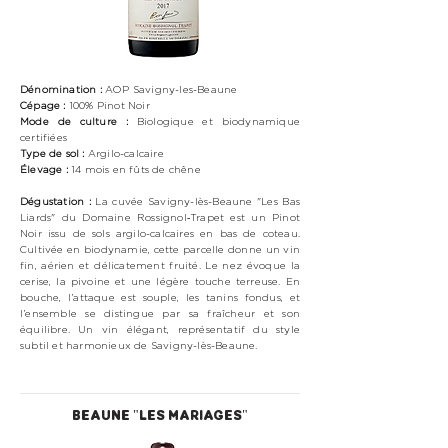
Dénomination :
AOP Savigny-les-Beaune
Cépage :
100%
Pinot Noir
Mode de culture :
Biologique
et biodynamique
certifiées
Type de sol :
Argilo-calcaire
Élevage :
14 mois en fûts de chêne
Dégustation :
La cuvée Savigny-lès-Beaune "Les Bas
Liards" du Domaine Rossignol‑Trapet est un Pinot
Noir issu de sols argilo-calcaires en bas de coteau.
Cultivée en biodynamie, cette parcelle donne un vin
fin, aérien et délicatement fruité. Le nez évoque la
cerise, la pivoine et une légère touche terreuse. En
bouche, l’attaque est souple, les tanins fondus, et
l’ensemble se distingue par sa fraîcheur et son
équilibre. Un vin élégant, représentatif du style
subtil et harmonieux de Savigny-lès-Beaune.
BEAUNE "LES MARIAGES"