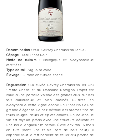
Dénomination :
AOP Gevrey Chambertin 1er Cru
Cépage :
100%
Pinot Noir
Mode de culture :
Biologique
et biodynamique
certifiées
Type de sol :
Argilo-calcaire
Élevage :
15 mois en fûts de chêne
Dégustation :
La cuvée Gevrey-Chambertin 1er Cru
"Petite Chapelle" du Domaine Rossignol‑Trapet est
issue d’une parcelle voisine des grands crus, sur des
sols caillouteux et bien drainés. Cultivée en
biodynamie, cette vigne donne un Pinot Noir d’une
grande élégance. Le nez dévoile des arômes fins de
fruits rouges, fleurs et épices douces. En bouche, le
vin est soyeux, précis, avec une structure délicate et
une belle longueur minérale. Élevé environ 15 mois
en fûts (dont une faible part de bois neuf), il
exprime tout le raffinement de ce 1er cru proche de
la Chapelle-Chambertin.