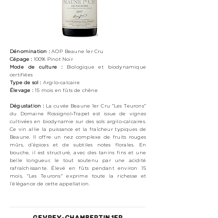
Dénomination :
AOP Beaune 1er Cru
Cépage :
100%
Pinot Noir
Mode de culture :
Biologique
et biodynamique
certifiées
Type de sol :
Argilo-calcaire
Élevage :
15 mois en fûts de chêne
Dégustation :
La cuvée Beaune 1er Cru "Les Teurons"
du Domaine Rossignol‑Trapet est issue de vignes
cultivées en biodynamie sur des sols argilo-calcaires.
Ce vin allie la puissance et la fraîcheur typiques de
Beaune. Il offre un nez complexe de fruits rouges
mûrs, d’épices et de subtiles notes florales. En
bouche, il est structuré, avec des tanins fins et une
belle longueur, le tout soutenu par une acidité
rafraîchissante. Élevé en fûts pendant environ 15
mois, "Les Teurons" exprime toute la richesse et
l’élégance de cette appellation.
GEVREY-CHAMBERTIN 1ER