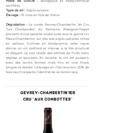
Mode de culture :
Biologique
et biodynamique
certifiées
Type de sol :
Argilo-calcaire
Élevage :
15 mois en fûts de chêne
Dégustation :
La cuvée Gevrey-Chambertin 1er Cru
"Les Cherbaudes" du Domaine Rossignol‑Trapet
provient d’une parcelle située juste sous le grand cru
Mazis-Chambertin, sur des sols argilo-calcaires riches
en cailloux. Cultivée en biodynamie, cette vigne
donne un vin profond et intense, à la fois structuré
et élégant. Le nez révèle des arômes de fruits noirs,
réglisse et sous-bois. En bouche, le vin est puissant,
avec des tanins fermes mais fins, et une finale
longue et épicée. L’élevage en fûts (environ 25 % de
bois neuf) respecte l’identité de ce terroir racé.
GEVREY-CHAMBERTIN 1ER
CRU "AUX COMBOTTES"