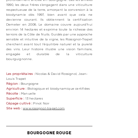
1990, les deux frères s'engagent dans une viticulture
respectueuse de la terre, amorçant la conversion à la
biodynamie dès 1997, bien avant que cela ne
devienne courant. Ils obtiennent la certification
Demeter en 2008. Le domaine couvre aujourd’hui
environ 14 hectares et exprime toute la richesse des
terroirs de la Côte de Nuits. Guidés par une approche
sensible et intuitive de la vigne, les Rossignol‑Trapet
cherchent avant tout l’équilibre naturel et la pureté
des vins. Leur histoire illustre une vision familiale,
engagée et durable de la viticulture
bourguignonne.
Les propriétaires :
Nicolas & David Rossignol, Jean-
Louis Trapet
Région :
Bourgogne
Agriculture :
Biologique
et biodynamique certifiées
Récolte :
M
anuelle
Superficie :
13
hectares
Cépage cultivé :
Pinot Noir
Site web :
www.rossignol-trapet.com
BOURGOGNE ROUGE