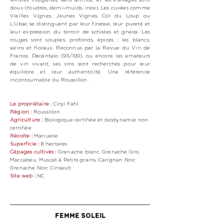
doux (foudres, demi-muids, inox). Les cuvées comme
Vieilles Vignes, Jeunes Vignes, Col du Loup ou
L’Ubac se distinguent par leur finesse, leur pureté et
leur expression du terroir de schistes et gneiss. Les
rouges sont souples, profonds, épicés ; les blancs,
salins et floraux. Reconnus par la Revue du Vin de
France, Decántalo (93/100), ou encore les amateurs
de vin vivant, ses vins sont recherchés pour leur
équilibre et leur authenticité. Une référence
incontournable du Roussillon.
Le propriétaire :
Ciryl Fahl
Région :
Roussillon
Agriculture :
Biologique
certifiée et biodynamie non
certifiée
Récolte :
M
anuelle
Superficie :
8
hectares
Cépages cultivés :
Grenache blanc, Grenache Gris,
Maccabeu, Muscat à Petits grains, Carignan Noir,
Grenache Noir, Cinsault
Site web :
NC
FEMME SOLEIL