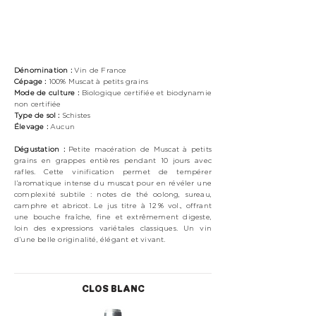
Dénomination :
Vin de France
Cépage :
100% Muscat à petits grains
Mode de culture :
Biologique
certifiée et biodynamie
non certifiée
Type de sol :
Schistes
Élevage :
Aucun
Dégustation :
Petite macération de Muscat à petits
grains en grappes entières pendant 10 jours avec
rafles. Cette vinification permet de tempérer
l’aromatique intense du muscat pour en révéler une
complexité subtile : notes de thé oolong, sureau,
camphre et abricot. Le jus titre à 12 % vol., offrant
une bouche fraîche, fine et extrêmement digeste,
loin des expressions variétales classiques. Un vin
d’une belle originalité, élégant et vivant.
CLOS BLANC