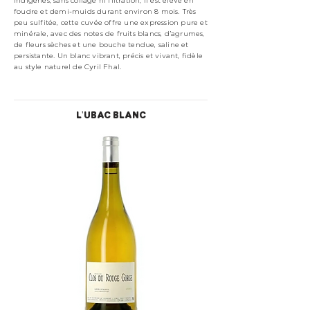
indigènes, sans collage ni filtration, il est élevé en
foudre et demi-muids durant environ 8 mois. Très
peu sulfitée, cette cuvée offre une expression pure et
minérale, avec des notes de fruits blancs, d’agrumes,
de fleurs sèches et une bouche tendue, saline et
persistante. Un blanc vibrant, précis et vivant, fidèle
au style naturel de Cyril Fhal.
L'UBAC BLANC