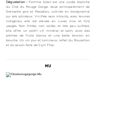
Dégustation :
Femme Soleil est une cuvée blanche
du Clos du Rouge Gorge, issue principalement de
Grenache gris et Macabeu, cultivés en biodynamie
sur sols schisteux. Vinifiée sans intrants, avec levures
indigènes, elle est élevée en cuves inox et fûts
usagés. Non filtrée, non collée, et très peu sulfitée,
elle offre un profil vif, minéral et salin, avec des
arômes de fruits blancs et une belle tension en
bouche. Un vin pur et lumineux, reflet du Roussillon
et du savoir-faire de Cyril Fhal.
MU