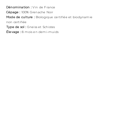
Dénomination :
Vin de France
Cépage :
100% Grenache Noir
Mode de culture :
Biologique
certifiée et biodynamie
non certifiée
Type de sol :
Gneiss et
Schistes
Élevage :
8 mois en demi-muids
Dégustation :
Jeunes Vignes du Clos du Rouge
Gorge, signé Cyril Fhal, est un vin rouge naturel
élaboré à partir de Grenache noir cultivé en
biodynamie sur des sols de schiste et de gneiss à
Latour-de-France. Après une vinification en grappes
entières et fermentation spontanée, il est élevé 8
mois en demi-muids de 500 litres. Ce vin offre un
nez lumineux de cerise, poivre et notes végétales. En
bouche, il allie fraîcheur, générosité et un fruit mûr.
À conserver en cave pour une belle évolution.
L'UBAC ROUGE