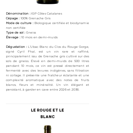
Dénomination :
IGP Côtes Catalanes
Cépage :
100% Grenache Gris
Mode de culture :
Biologique
certifiée et biodynamie
non certifiée
Type de sol :
Gneiss
Élevage :
10 mois en demi-muids
Dégustation :
L’Ubac Blanc du Clos du Rouge Gorge,
signé Cyril Fhal, est un vin rare et raffiné,
principalement issu de Grenache gris cultivé sur des
sols de gneiss. Élevé en demi-muids de 500 litres
pendant 10 mois, ce vin est pressé directement et
fermenté avec des levures indigènes, sans filtration
ni collage. Il présente une fraîcheur éclatante et une
complexité aromatique avec des notes de fruits
blancs, fleurs et minéralité. Un vin élégant et
persistant, à garder en cave entre 2026 et 2036.
LE ROUGE ET LE
BLANC