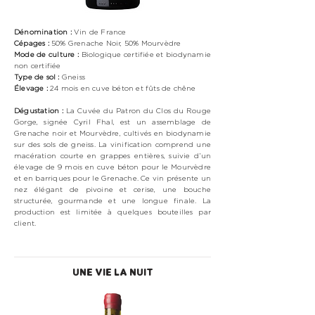
Dénomination :
Vin de France
Cépages :
50% Grenache Noir, 50% Mourvèdre
Mode de culture :
Biologique
certifiée et biodynamie
non certifiée
Type de sol :
Gneiss
Élevage :
24 mois en cuve béton et fûts de chêne
Dégustation :
La Cuvée du Patron du Clos du Rouge
Gorge, signée Cyril Fhal, est un assemblage de
Grenache noir et Mourvèdre, cultivés en biodynamie
sur des sols de gneiss. La vinification comprend une
macération courte en grappes entières, suivie d’un
élevage de 9 mois en cuve béton pour le Mourvèdre
et en barriques pour le Grenache. Ce vin présente un
nez élégant de pivoine et cerise, une bouche
structurée, gourmande et une longue finale. La
production est limitée à quelques bouteilles par
client.
UNE VIE LA NUIT