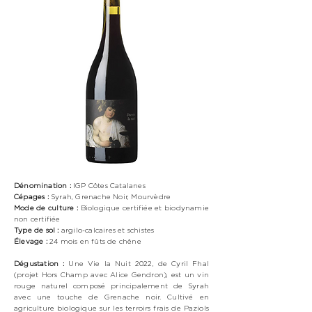
Dénomination :
IGP Côtes Catalanes
Cépages :
Syrah, Grenache Noir, Mourvèdre
Mode de culture :
Biologique
certifiée et biodynamie
non certifiée
Type de sol :
argilo-calcaires et schistes
Élevage :
24 mois en fûts de chêne
Dégustation :
Une Vie la Nuit 2022, de Cyril Fhal
(projet Hors Champ avec Alice Gendron), est un vin
rouge naturel composé principalement de Syrah
avec une touche de Grenache noir. Cultivé en
agriculture biologique sur les terroirs frais de Paziols