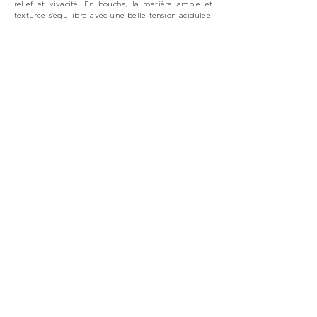
relief et vivacité. En bouche, la matière ample et
texturée s’équilibre avec une belle tension acidulée.
Gourmand, frais et persistant, ce Val l’Hermite est un
champagne gastronomique au profil puissant et
raffiné.
CLOS DES MALADRIES