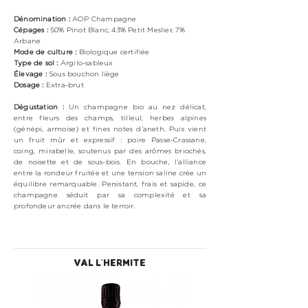
Dénomination :
AOP Champagne
Cépages :
50% Pinot Blanc, 43% Petit Meslier, 7%
Arbane
Mode de culture :
Biologique certifiée
Type de sol :
Argilo-sableux
Élevage :
Sous bouchon liège
Dosage :
Extra-brut
Dégustation :
Un champagne bio au nez délicat,
entre fleurs des champs, tilleul, herbes alpines
(génépi, armoise) et fines notes d’aneth. Puis vient
un fruit mûr et expressif : poire Passe-Crassane,
coing, mirabelle, soutenus par des arômes briochés,
de noisette et de sous-bois. En bouche, l’alliance
entre la rondeur fruitée et une tension saline crée un
équilibre remarquable. Persistant, frais et sapide, ce
champagne séduit par sa complexité et sa
profondeur ancrée dans le terroir.
VAL L'HERMITE