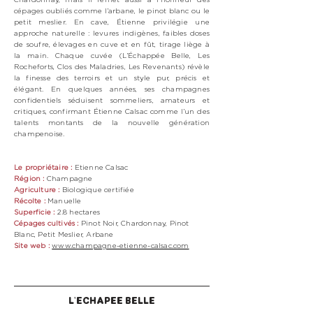
cépages oubliés comme l’arbane, le pinot blanc ou le
petit meslier. En cave, Étienne privilégie une
approche naturelle : levures indigènes, faibles doses
de soufre, élevages en cuve et en fût, tirage liège à
la main. Chaque cuvée (L’Échappée Belle, Les
Rocheforts, Clos des Maladries, Les Revenants) révèle
la finesse des terroirs et un style pur, précis et
élégant. En quelques années, ses champagnes
confidentiels séduisent sommeliers, amateurs et
critiques, confirmant Étienne Calsac comme l’un des
talents montants de la nouvelle génération
champenoise.
Le propriétaire :
Etienne Calsac
Région :
Champagne
Agriculture :
Biologique certifiée
Récolte :
Manuelle
Superficie :
2.8 hectares
Cépages cultivés :
Pinot Noir, Chardonnay, Pinot
Blanc, Petit Meslier, Arbane
Site web :
www.champagne-etienne-calsac.com
L'ECHAPEE BELLE