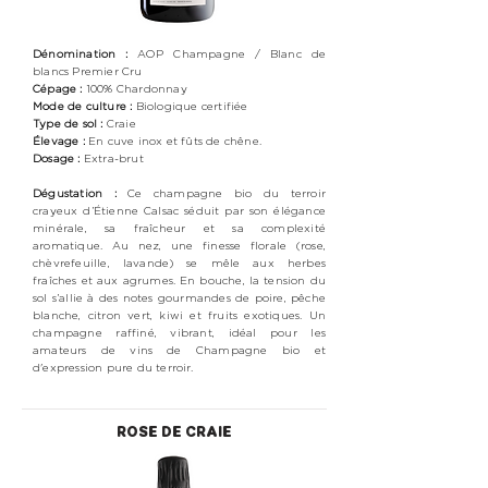
Dénomination :
AOP Champagne / Blanc de
blancs Premier Cru
Cépage :
100%
Chardonnay
Mode de culture :
Biologique certifiée
Type de sol :
Craie
Élevage :
En cuve inox et fûts de chêne.
Dosage :
Extra-brut
Dégustation :
Ce champagne bio du terroir
crayeux d’Étienne Calsac séduit par son élégance
minérale, sa fraîcheur et sa complexité
aromatique. Au nez, une finesse florale (rose,
chèvrefeuille, lavande) se mêle aux herbes
fraîches et aux agrumes. En bouche, la tension du
sol s’allie à des notes gourmandes de poire, pêche
blanche, citron vert, kiwi et fruits exotiques. Un
champagne raffiné, vibrant, idéal pour les
amateurs de vins de Champagne bio et
d'expression pure du terroir.
ROSE DE CRAIE