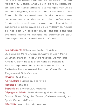
Madiran ou Cahors. Chaque vin, cidre ou spiritueux
est issu d’un travail artisanal : vendanges manuelles,
levures indigènes, vins sans intrants ou peu sulfités.
Ensemble, ils proposent une plateforme commune
de commande à destination des professionnels
(cavistes, bars, restaurants), avec une offre riche et
panachable, parfois avec de vieux millésimes. A Bisto
de Nas, c’est un collectif soudé, engagé dans une
aventure humaine, éthique et gourmande, pour
faire rayonner la diversité du Sud-Ouest.
Les adhérents :
Christian Roche, Christine
Dupuy,Jean-Marc Grussaute, Cathy et Jean‑Marie
Le Bihan, Marc et Thibaut Penaveyre, Dominique
Andiran, Elorri Reca & Brice Robelet, Pascale &
Bixintxo Aphaule, Françoise & Jean‑Luc Matha,
Catherine Maisonneuve & Matthieu Cosse, Bernard
Plageoles et Gilles Victors.
Région :
Sud-Ouest
Agriculture :
Biologique certifiée
Récolte :
Manuelle
Superficie :
Environ 200 hectares
Cépages cultivés :
Petit Manseng, Gros Manseng,
Courbu Blanc, Viognier, Tannat, Cabernet-sauvignon,
Syrah, Cabernet-Franc
Site web :
www.abistodenas.com